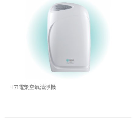
H71電漿空氣清淨機