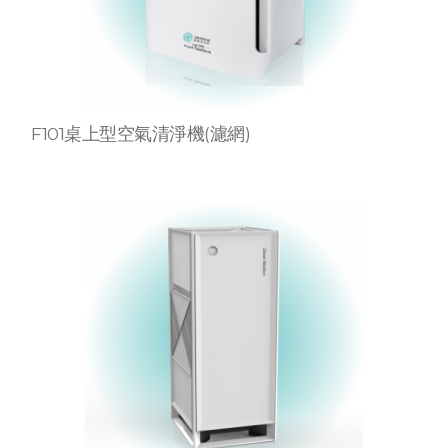
F101桌上型空氣清淨機(濾網)