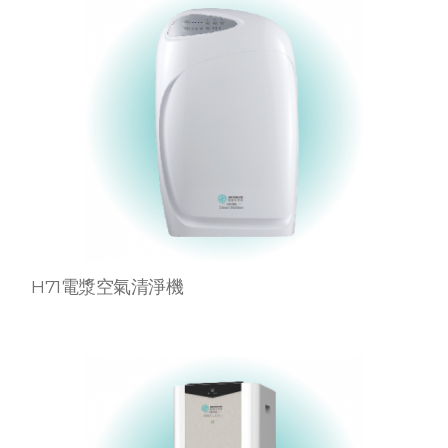
H71電漿空氣清淨機