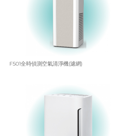
F501全時偵測空氣清淨機(濾網)