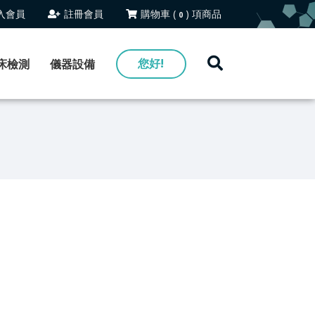
入
會員
註冊
會員
購物車 (
) 項商品
0
您好!
床檢測
儀器設備